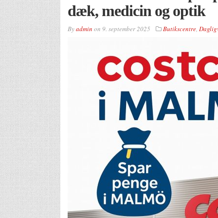
dæk, medicin og optik
By
admin
on
9. september 2025
Butikscentre
,
Daglig