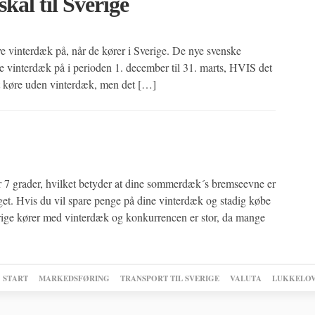
kal til Sverige
ave vinterdæk på, når de kører i Sverige. De nye svenske
ave vinterdæk på i perioden 1. december til 31. marts, HVIS det
t at køre uden vinterdæk, men det […]
7 grader, hvilket betyder at dine sommerdæk´s bremseevne er
øget. Hvis du vil spare penge på dine vinterdæk og stadig købe
erige kører med vinterdæk og konkurrencen er stor, da mange
START
MARKEDSFØRING
TRANSPORT TIL SVERIGE
VALUTA
LUKKELO