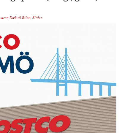
varer
,
Dæk til Bilen
,
Slider