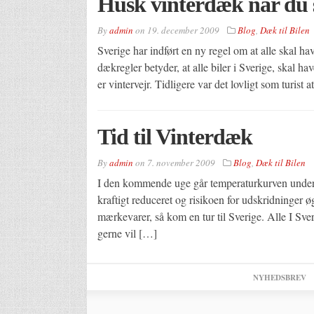
Husk vinterdæk når du s
By
admin
on
19. december 2009
Blog
,
Dæk til Bilen
Sverige har indført en ny regel om at alle skal h
dækregler betyder, at alle biler i Sverige, skal h
er vintervejr. Tidligere var det lovligt som turis
Tid til Vinterdæk
By
admin
on
7. november 2009
Blog
,
Dæk til Bilen
I den kommende uge går temperaturkurven under 
kraftigt reduceret og risikoen for udskridninger 
mærkevarer, så kom en tur til Sverige. Alle I Sv
gerne vil […]
NYHEDSBREV