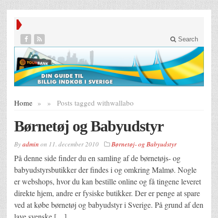
Search
Home
»
»
Posts tagged with
wallabo
Børnetøj og Babyudstyr
By
admin
on
11. december 2010
Børnetøj- og Babyudstyr
På denne side finder du en samling af de børnetøjs- og
babyudstyrsbutikker der findes i og omkring Malmø. Nogle
er webshops, hvor du kan bestille online og få tingene leveret
direkte hjem, andre er fysiske butikker. Der er penge at spare
ved at købe børnetøj og babyudstyr i Sverige. På grund af den
lave svenske […]