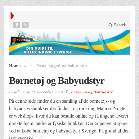
Search
Home
»
»
Posts tagged with
skip hop
Børnetøj og Babyudstyr
By
admin
on
11. december 2010
Børnetøj- og Babyudstyr
På denne side finder du en samling af de børnetøjs- og
babyudstyrsbutikker der findes i og omkring Malmø. Nogle
er webshops, hvor du kan bestille online og få tingene leveret
direkte hjem, andre er fysiske butikker. Der er penge at spare
ved at købe børnetøj og babyudstyr i Sverige. På grund af den
lave svenske […]