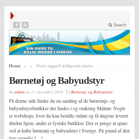
Search
Home
»
»
Posts tagged with
paola maria
Børnetøj og Babyudstyr
By
admin
on
11. december 2010
Børnetøj- og Babyudstyr
På denne side finder du en samling af de børnetøjs- og
babyudstyrsbutikker der findes i og omkring Malmø. Nogle
er webshops, hvor du kan bestille online og få tingene leveret
direkte hjem, andre er fysiske butikker. Der er penge at spare
ved at købe børnetøj og babyudstyr i Sverige. På grund af den
lave svenske […]