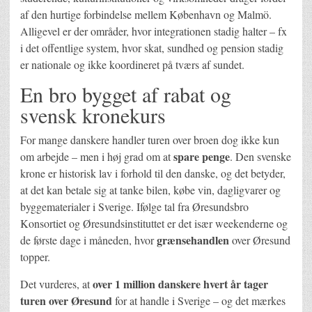
af den hurtige forbindelse mellem København og Malmö.
Alligevel er der områder, hvor integrationen stadig halter – fx
i det offentlige system, hvor skat, sundhed og pension stadig
er nationale og ikke koordineret på tværs af sundet.
En bro bygget af rabat og
svensk kronekurs
For mange danskere handler turen over broen dog ikke kun
spare penge
om arbejde – men i høj grad om at
. Den svenske
krone er historisk lav i forhold til den danske, og det betyder,
at det kan betale sig at tanke bilen, købe vin, dagligvarer og
byggematerialer i Sverige. Ifølge tal fra Øresundsbro
Konsortiet og Øresundsinstituttet er det især weekenderne og
grænsehandlen
de første dage i måneden, hvor
over Øresund
topper.
over 1 million danskere hvert år tager
Det vurderes, at
turen over Øresund
for at handle i Sverige – og det mærkes