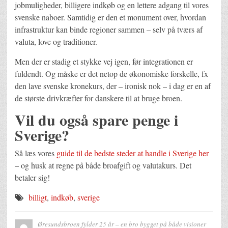
jobmuligheder, billigere indkøb og en lettere adgang til vores
svenske naboer. Samtidig er den et monument over, hvordan
infrastruktur kan binde regioner sammen – selv på tværs af
valuta, love og traditioner.
Men der er stadig et stykke vej igen, før integrationen er
fuldendt. Og måske er det netop de økonomiske forskelle, fx
den lave svenske kronekurs, der – ironisk nok – i dag er en af
de største drivkræfter for danskere til at bruge broen.
Vil du også spare penge i
Sverige?
Så læs vores
guide til de bedste steder at handle i Sverige her
– og husk at regne på både broafgift og valutakurs. Det
betaler sig!
billigt
,
indkøb
,
sverige
Øresundsbroen fylder 25 år – en bro bygget på både visioner