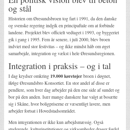
og stål
Historien om Øresundsbroen tog fart i 1991, da den danske
og svenske regering indgik en principaftale om at forbinde
landene. Projektet blev officielt vedtaget i 1993, og byggeriet
gik i gang i 1995. Fem år senere, i juli 2000, blev broen
indviet med stor festivitas – og ikke mindst håb om øget
samarbejde, integration og vækst i hele Øresundsregionen.
Integration i praksis – og i tal
19.000 køretøjer
I dag krydser omkring
broen i døgnet,
ifølge Øresundsbro Konsortiet. En stor andel af disse er
pendlere, som hver dag arbejder på den ene side af sundet og
bor på den anden. Især mange danskere har valgt at bosætte
sig i Skåne, hvor boligpriserne er væsentligt lavere, men
arbejder fortsat i Hovedstadsområdet.
Men integrationen er ikke kun arbejdsmæssig. Også
studerende, kulturinstitutioner og virksomheder drager fordel