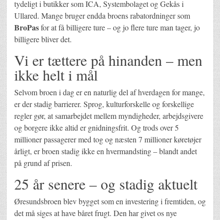
tydeligt i butikker som ICA, Systembolaget og Gekås i
Ullared. Mange bruger endda broens rabatordninger som
BroPas
for at få billigere ture – og jo flere ture man tager, jo
billigere bliver det.
Vi er tættere på hinanden – men
ikke helt i mål
Selvom broen i dag er en naturlig del af hverdagen for mange,
er der stadig barrierer. Sprog, kulturforskelle og forskellige
regler gør, at samarbejdet mellem myndigheder, arbejdsgivere
og borgere ikke altid er gnidningsfrit. Og trods over 5
millioner passagerer med tog og næsten 7 millioner køretøjer
årligt, er broen stadig ikke en hvermandsting – blandt andet
på grund af prisen.
25 år senere – og stadig aktuelt
Øresundsbroen blev bygget som en investering i fremtiden, og
det må siges at have båret frugt. Den har givet os nye