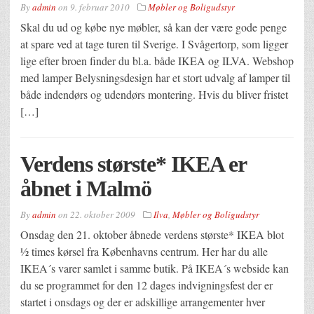
By
admin
on
9. februar 2010
Møbler og Boligudstyr
Skal du ud og købe nye møbler, så kan der være gode penge
at spare ved at tage turen til Sverige. I Svågertorp, som ligger
lige efter broen finder du bl.a. både IKEA og ILVA. Webshop
med lamper Belysningsdesign har et stort udvalg af lamper til
både indendørs og udendørs montering. Hvis du bliver fristet
[…]
Verdens største* IKEA er
åbnet i Malmö
By
admin
on
22. oktober 2009
Ilva
,
Møbler og Boligudstyr
Onsdag den 21. oktober åbnede verdens største* IKEA blot
½ times kørsel fra Københavns centrum. Her har du alle
IKEA´s varer samlet i samme butik. På IKEA´s webside kan
du se programmet for den 12 dages indvigningsfest der er
startet i onsdags og der er adskillige arrangementer hver