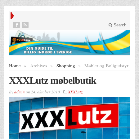
Search
Home
»
Archives
»
Shopping
»
Møbler og Boligudstyr
XXXLutz møbelbutik
By
admin
on
24. oktober 2010
XXXLutz