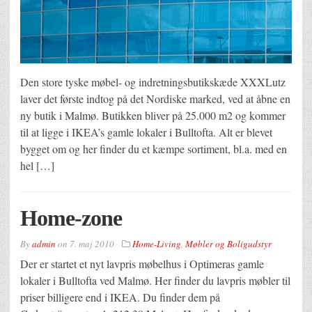
Den store tyske møbel- og indretningsbutikskæde XXXLutz
laver det første indtog på det Nordiske marked, ved at åbne en
ny butik i Malmø. Butikken bliver på 25.000 m2 og kommer
til at ligge i IKEA’s gamle lokaler i Bulltofta. Alt er blevet
bygget om og her finder du et kæmpe sortiment, bl.a. med en
hel […]
Home-zone
By
admin
on
7. maj 2010
Home-Living
,
Møbler og Boligudstyr
Der er startet et nyt lavpris møbelhus i Optimeras gamle
lokaler i Bulltofta ved Malmø. Her finder du lavpris møbler til
priser billigere end i IKEA. Du finder dem på