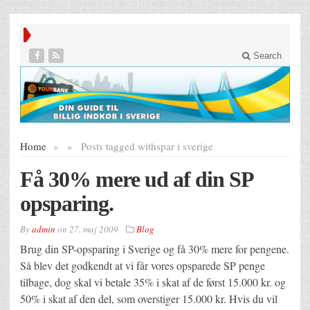
Search
Home
»
»
Posts tagged with
spar i sverige
Få 30% mere ud af din SP
opsparing.
By
admin
on
27. maj 2009
Blog
Brug din SP-opsparing i Sverige og få 30% mere for pengene.
Så blev det godkendt at vi får vores opsparede SP penge
tilbage, dog skal vi betale 35% i skat af de først 15.000 kr. og
50% i skat af den del, som overstiger 15.000 kr. Hvis du vil