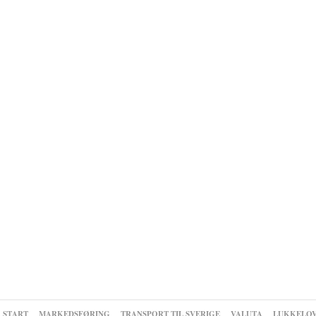
START
MARKEDSFØRING
TRANSPORT TIL SVERIGE
VALUTA
LUKKELO