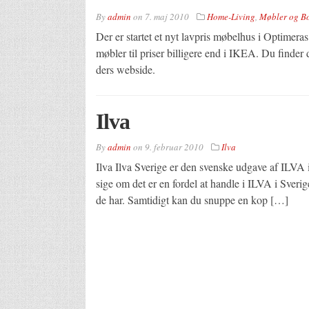
By
admin
on
7. maj 2010
Home-Living
,
Møbler og Bo
Der er startet et nyt lavpris møbelhus i Optimera
møbler til priser billigere end i IKEA. Du find
ders webside.
Ilva
By
admin
on
9. februar 2010
Ilva
Ilva Ilva Sverige er den svenske udgave af ILVA
sige om det er en fordel at handle i ILVA i Sveri
de har. Samtidigt kan du snuppe en kop […]