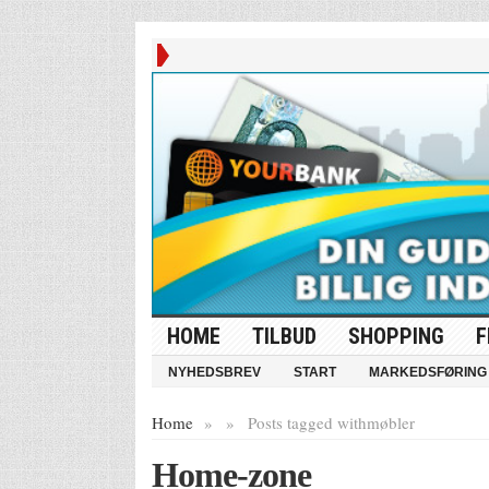
HOME
TILBUD
SHOPPING
F
NYHEDSBREV
START
MARKEDSFØRING
Home
»
»
Posts tagged with
møbler
Home-zone