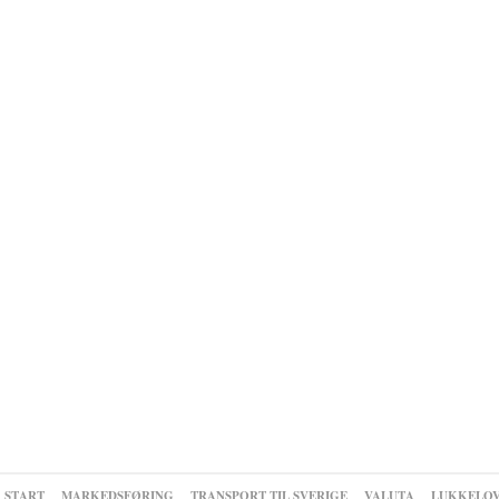
START
MARKEDSFØRING
TRANSPORT TIL SVERIGE
VALUTA
LUKKELO