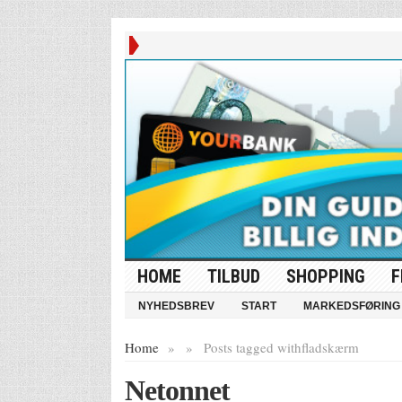
HOME
TILBUD
SHOPPING
F
NYHEDSBREV
START
MARKEDSFØRING
Home
»
»
Posts tagged with
fladskærm
Netonnet