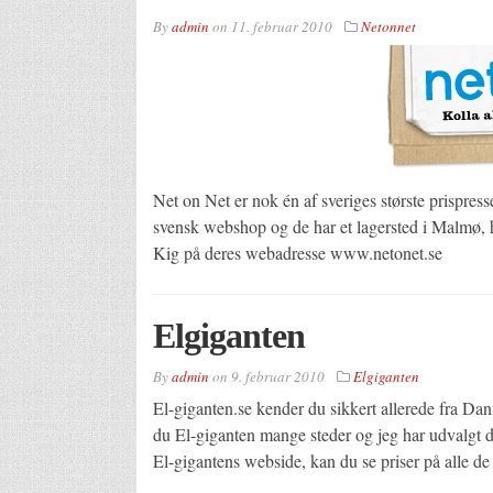
By
admin
on
11. februar 2010
Netonnet
Net on Net er nok én af sveriges største prispres
svensk webshop og de har et lagersted i Malmø, 
Kig på deres webadresse www.netonet.se
Elgiganten
By
admin
on
9. februar 2010
Elgiganten
El-giganten.se kender du sikkert allerede fra Dan
du El-giganten mange steder og jeg har udvalgt d
El-gigantens webside, kan du se priser på alle de