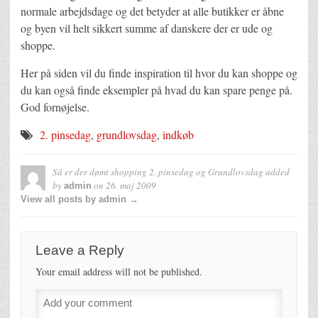
normale arbejdsdage og det betyder at alle butikker er åbne
og byen vil helt sikkert summe af danskere der er ude og
shoppe.
Her på siden vil du finde inspiration til hvor du kan shoppe og
du kan også finde eksempler på hvad du kan spare penge på.
God fornøjelse.
2. pinsedag
,
grundlovsdag
,
indkøb
Så er der dømt shopping 2. pinsedag og Grundlovsdag
added
by
on
26. maj 2009
admin
View all posts by admin →
Leave a Reply
Your email address will not be published.